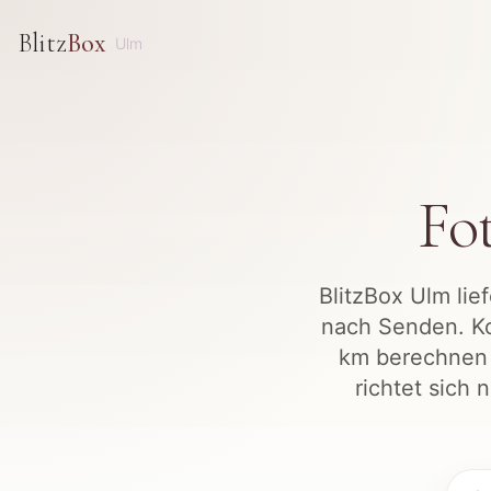
Blitz
Box
Ulm
Fo
BlitzBox Ulm lie
nach Senden. Ko
km berechnen 
richtet sich