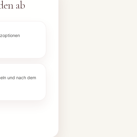
den
ab
zoptionen
meln und nach dem