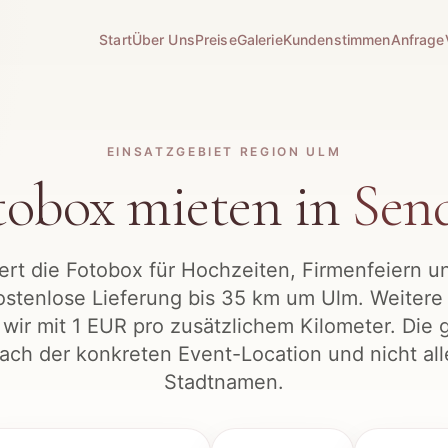
Start
Über Uns
Preise
Galerie
Kundenstimmen
Anfrage
EINSATZGEBIET REGION ULM
tobox mieten in
Sen
fert die Fotobox für Hochzeiten, Firmenfeiern u
stenlose Lieferung bis 35 km um Ulm. Weitere 
wir mit 1 EUR pro zusätzlichem Kilometer. Die 
 nach der konkreten Event-Location und nicht al
Stadtnamen.