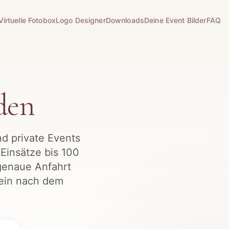
Virtuelle Fotobox
Logo Designer
Downloads
Deine Event Bilder
FAQ
den
nd private Events
Einsätze bis 100
genaue Anfahrt
lein nach dem